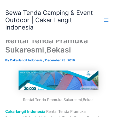
Skip
Main
to
Sewa Tenda Camping & Event
Men
content
Outdoor | Cakar Langit
Indonesia
Rental Tenda Pramuka
Sukaresmi,Bekasi
By
Cakarlangit Indonesia
/
December 28, 2019
Rental Tenda Pramuka Sukaresmi,Bekasi
Cakarlangit Indonesia
Rental Tenda Pramuka