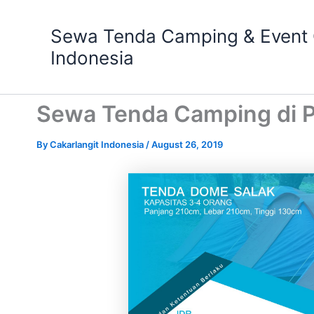
Skip
to
Sewa Tenda Camping & Event O
content
Indonesia
Sewa Tenda Camping di P
By
Cakarlangit Indonesia
/
August 26, 2019