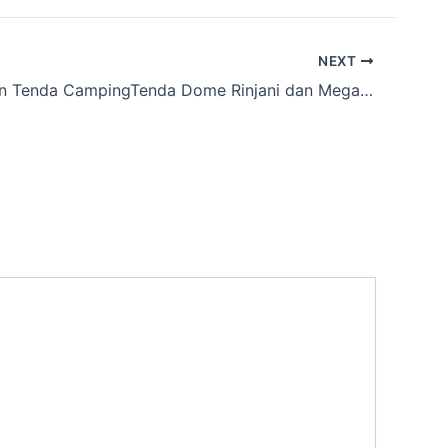
NEXT
Merentalkan Tenda CampingTenda Dome Rinjani dan Megaphone Terbesar Cibanten,Pangandaran