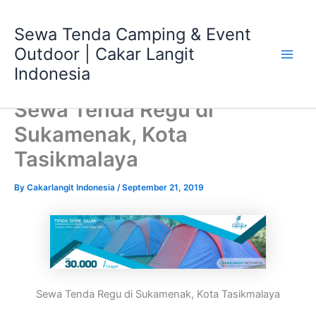
Skip
Main
to
Sewa Tenda Camping & Event
Men
content
Outdoor | Cakar Langit
Indonesia
Sewa Tenda Regu di
Sukamenak, Kota
Tasikmalaya
By
Cakarlangit Indonesia
/
September 21, 2019
Sewa Tenda Regu di Sukamenak, Kota Tasikmalaya