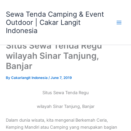
Skip
Main
to
Sewa Tenda Camping & Event
Men
content
Outdoor | Cakar Langit
Indonesia
Situs Sewa Tenda Regu
wilayah Sinar Tanjung,
Banjar
By
Cakarlangit Indonesia
/
June 7, 2019
Situs Sewa Tenda Regu
wilayah Sinar Tanjung, Banjar
Dalam dunia wisata, kita mengenal Berkemah Ceria,
Kemping Mandiri atau Camping yang merupakan bagian