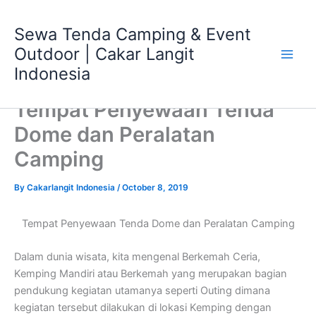
Skip
Main
to
Sewa Tenda Camping & Event
Men
content
Outdoor | Cakar Langit
Indonesia
Tempat Penyewaan Tenda
Dome dan Peralatan
Camping
By
Cakarlangit Indonesia
/
October 8, 2019
Tempat Penyewaan Tenda Dome dan Peralatan Camping
Dalam dunia wisata, kita mengenal Berkemah Ceria,
Kemping Mandiri atau Berkemah yang merupakan bagian
pendukung kegiatan utamanya seperti Outing dimana
kegiatan tersebut dilakukan di lokasi Kemping dengan