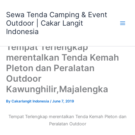
Skip
Main
to
Sewa Tenda Camping & Event
Men
content
Outdoor | Cakar Langit
Indonesia
Tempat Terlengkap
merentalkan Tenda Kemah
Pleton dan Peralatan
Outdoor
Kawunghilir,Majalengka
By
Cakarlangit Indonesia
/
June 7, 2019
Tempat Terlengkap merentalkan Tenda Kemah Pleton dan
Peralatan Outdoor