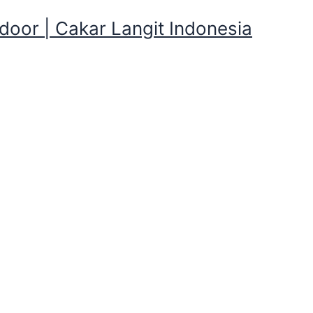
oor | Cakar Langit Indonesia
n Peralatan Kemping yang d
ng Pleton dan Peralatan Kemping ya
tan Kemping yang disewakan , Kalian butuh Tenda Dome, P
, Bantal, Selimut, Nesting, kalem bos di Cakarlangit Indone
arlangit Indonesia
siap kirim ke tempat kalian dengan catat