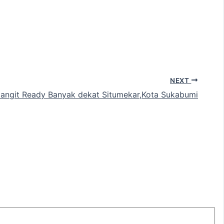
NEXT
angit Ready Banyak dekat Situmekar,Kota Sukabumi