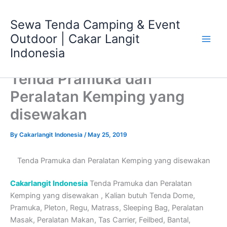
Skip
Main
to
Sewa Tenda Camping & Event
Men
content
Outdoor | Cakar Langit
Indonesia
Tenda Pramuka dan
Peralatan Kemping yang
disewakan
By
Cakarlangit Indonesia
/
May 25, 2019
Tenda Pramuka dan Peralatan Kemping yang disewakan
Cakarlangit Indonesia
Tenda Pramuka dan Peralatan
Kemping yang disewakan , Kalian butuh Tenda Dome,
Pramuka, Pleton, Regu, Matrass, Sleeping Bag, Peralatan
Masak, Peralatan Makan, Tas Carrier, Feilbed, Bantal,