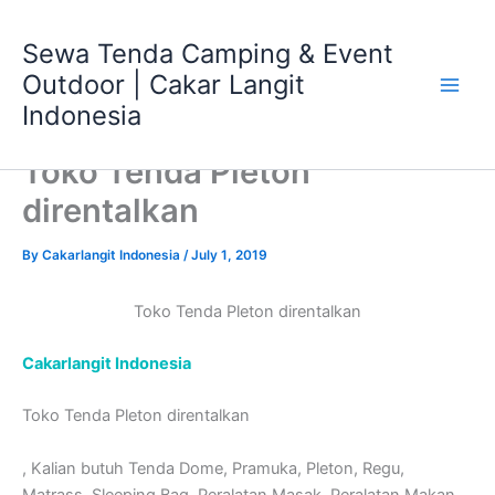
Skip
Main
to
Sewa Tenda Camping & Event
Men
content
Outdoor | Cakar Langit
Indonesia
Toko Tenda Pleton
direntalkan
By
Cakarlangit Indonesia
/
July 1, 2019
Toko Tenda Pleton direntalkan
Cakarlangit Indonesia
Toko Tenda Pleton direntalkan
, Kalian butuh Tenda Dome, Pramuka, Pleton, Regu,
Matrass, Sleeping Bag, Peralatan Masak, Peralatan Makan,