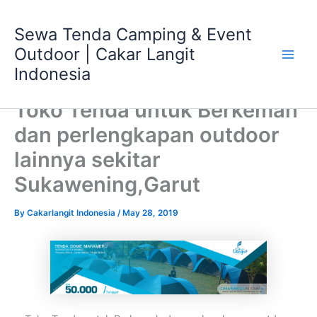
Skip
Main
to
Sewa Tenda Camping & Event
Men
content
Outdoor | Cakar Langit
Indonesia
Toko Tenda untuk Berkemah
dan perlengkapan outdoor
lainnya sekitar
Sukawening,Garut
By
Cakarlangit Indonesia
/
May 28, 2019