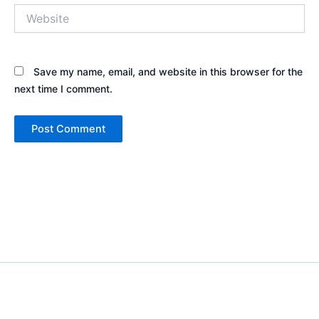
Website
Save my name, email, and website in this browser for the
next time I comment.
Copyright © 2026 Sewa Tenda Camping & Event Outdoor | Cakar
Langit Indonesia | Powered by
Astra WordPress Theme