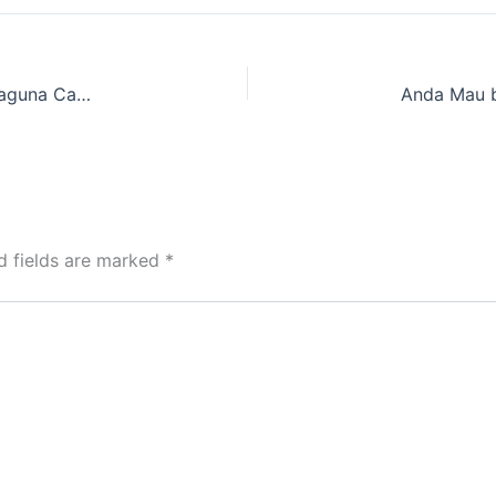
Rekomendasi Lokasi Rental Tenda Camping Serbaguna Cakarlangit Ready Banyak
d fields are marked
*