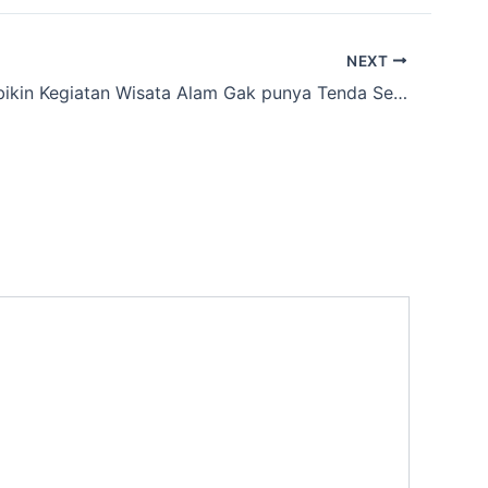
NEXT
Anda Mau bikin Kegiatan Wisata Alam Gak punya Tenda Serbaguna rental ke Cakarlangit Adventure Ajah