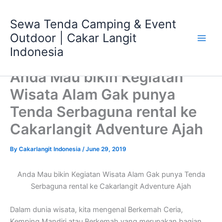
Skip
Main
to
Sewa Tenda Camping & Event
Men
content
Outdoor | Cakar Langit
Indonesia
Anda Mau bikin Kegiatan
Wisata Alam Gak punya
Tenda Serbaguna rental ke
Cakarlangit Adventure Ajah
By
Cakarlangit Indonesia
/
June 29, 2019
Anda Mau bikin Kegiatan Wisata Alam Gak punya Tenda
Serbaguna rental ke Cakarlangit Adventure Ajah
Dalam dunia wisata, kita mengenal Berkemah Ceria,
Kemping Mandiri atau Berkemah yang merupakan bagian