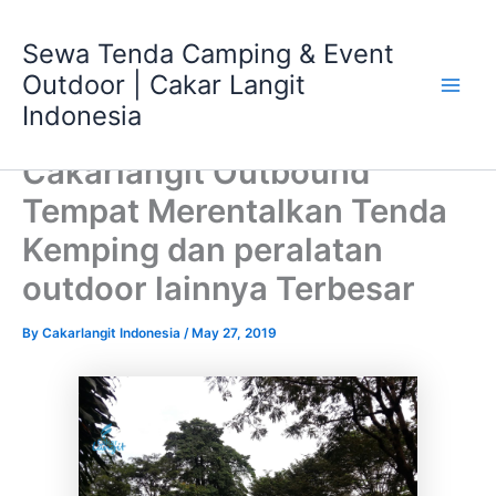
Skip
Main
to
Sewa Tenda Camping & Event
Men
content
Outdoor | Cakar Langit
Indonesia
Cakarlangit Outbound
Tempat Merentalkan Tenda
Kemping dan peralatan
outdoor lainnya Terbesar
By
Cakarlangit Indonesia
/
May 27, 2019