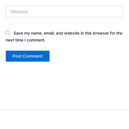
Website
Save my name, email, and website in this browser for the
next time I comment.
Copyright © 2026 Sewa Tenda Camping & Event Outdoor | Cakar
Langit Indonesia | Powered by
Astra WordPress Theme