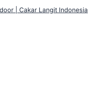
oor | Cakar Langit Indonesia
emping Dome dan Peralatan
aan Tenda Kemping Dome dan Perala
amping Mandiri atau Camping yang merupakan bagian pendu
 fasilitas menginap didalam tenda. Paket wisata Camping c
engenalkan alam terhadap peserta Berkemah. Lain halnya 