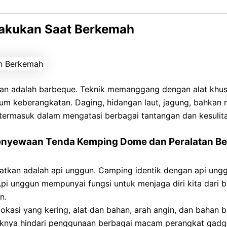
t pendukung guna menfasilitasi kegiatan-kegiatan utamany
 Lakukan Saat Berkemah
 adalah barbeque. Teknik memanggang dengan alat khusus
 keberangkatan. Daging, hidangan laut, jagung, bahkan mar
 termasuk dalam mengatasi berbagai tantangan dan kesulit
enyewaan Tenda Kemping Dome dan Peralatan B
watkan adalah api unggun. Camping identik dengan api ungg
Api unggun mempunyai fungsi untuk menjaga diri kita dari 
n.
si yang kering, alat dan bahan, arah angin, dan bahan ba
ebaiknya hindari penggunaan berbagai macam perangkat gadg