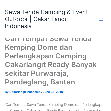
Skip
Main
to
Sewa Tenda Camping & Event
Men
content
Outdoor | Cakar Langit
Indonesia
Cari Tempat Sewa Tenda
Kemping Dome dan
Perlengkapan Camping
Cakarlangit Ready Banyak
sekitar Purwaraja,
Pandeglang, Banten
By
Cakarlangit Indonesia
/
June 28, 2019
Cari Tempat Sewa Tenda Kemping Dome dan Perlengkapan
Camping Cakarlangit Ready Banyak sekitar Purwaraja,