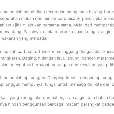
ama adalah mendirikan tenda dan mengemas barang-barang.
a kebutuhan makan dan minum baru bisa terpenuhi jika m
ah seru jika dilakukan bersama-sama. Mulai dari mempersi
nantang. Pasalnya, di alam terbuka cuaca dingin, angin, h
n makanan yang memadai.
 adalah barbeque. Teknik memanggang dengan alat khusus 
ngkatan. Daging, hidangan laut, jagung, bahkan marshmellow
dalam mengatasi berbagai tantangan dan kesulitan yang di
atkan adalah api unggun. Camping identik dengan api unggu
 Api unggun mempunyai fungsi untuk menjaga diri kita dari 
.
i yang kering, alat dan bahan, arah angin, dan bahan bak
baiknya hindari penggunaan berbagai macam perangkat gadge