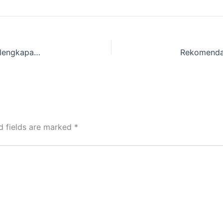
Cari Tempat Sewa Tenda Kemping Dome dan Perlengkapan Camping Cakarlangit Ready Banyak sekitar Purwaraja, Pandeglang, Banten
d fields are marked
*