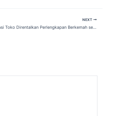
NEXT
Rekomendasi Toko Direntalkan Perlengkapan Berkemah sekitar Karasak,Kota Bandung