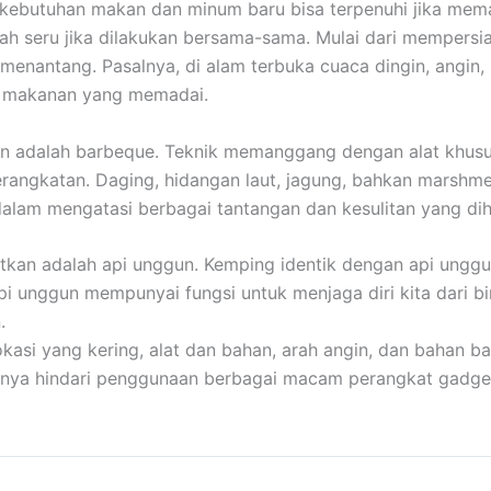
a kebutuhan makan dan minum baru bisa terpenuhi jika m
ah seru jika dilakukan bersama-sama. Mulai dari mempersi
nantang. Pasalnya, di alam terbuka cuaca dingin, angin, h
n makanan yang memadai.
 adalah barbeque. Teknik memanggang dengan alat khusus 
ngkatan. Daging, hidangan laut, jagung, bahkan marshmellow
dalam mengatasi berbagai tantangan dan kesulitan yang di
atkan adalah api unggun. Kemping identik dengan api unggu
Api unggun mempunyai fungsi untuk menjaga diri kita dari b
.
i yang kering, alat dan bahan, arah angin, dan bahan bak
baiknya hindari penggunaan berbagai macam perangkat gadge