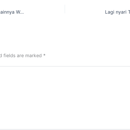
situs Tenda Camping dan perlengkapan outdoor lainnya Wanaraja,Garut
d fields are marked
*