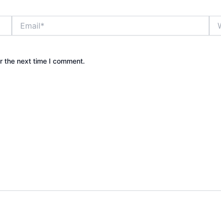
Email*
Web
r the next time I comment.
Camping & Event Outdoor | Cakar Langit Indonesia | Pow