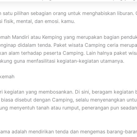
h satu pilihan sebagian orang untuk menghabiskan libura
 fisik, mental, dan emosi. kamu.
kemah Mandiri atau Kemping yang merupakan bagian penduk
 menginap didalam tenda. Paket wisata Camping ceria meru
n alam terhadap peserta Camping. Lain halnya paket wisa
kung guna menfasilitasi kegiatan-kegiatan utamanya.
erkemah
dari kegiatan yang membosankan. Di sini, beragam kegiata
g biasa disebut dengan Camping, selalu menyenangkan unt
gsung menyentuh tanah atau rumput, penerangan pun seada
ama adalah mendirikan tenda dan mengemas barang-barang.