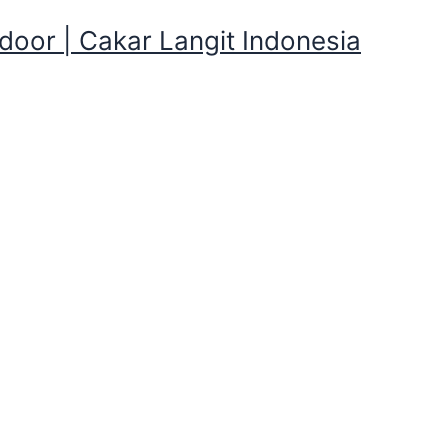
oor | Cakar Langit Indonesia
ing Pleton dan Perlengkapa
 Tenda Kemping Pleton dan Perlengk
on dan Perlengkapan Camping , Kalian butuh Tenda Dome, 
, Bantal, Selimut, Nesting, tenang di Cakarlangit Indonesia
Mau
Cakarlangit Indonesia
siap kirim ke tempat kamu dengan 