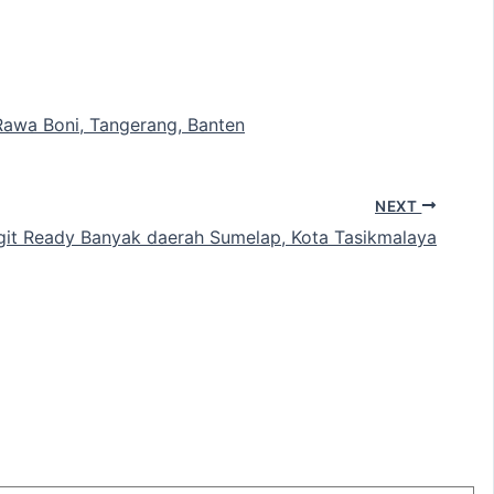
Rawa Boni, Tangerang, Banten
NEXT
it Ready Banyak daerah Sumelap, Kota Tasikmalaya