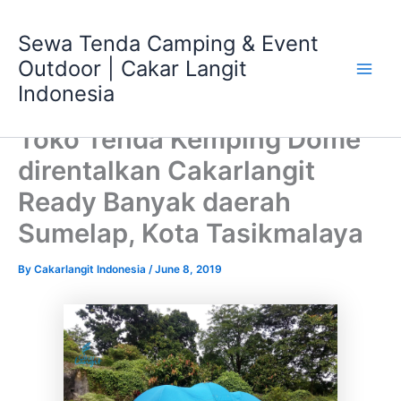
Skip
Main
to
Sewa Tenda Camping & Event
Men
content
Outdoor | Cakar Langit
Indonesia
Toko Tenda Kemping Dome
direntalkan Cakarlangit
Ready Banyak daerah
Sumelap, Kota Tasikmalaya
By
Cakarlangit Indonesia
/
June 8, 2019