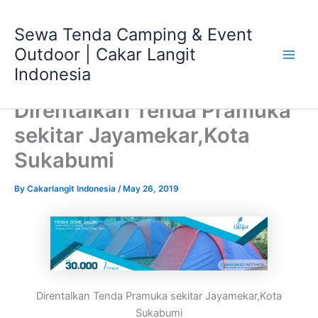
Skip
Main
to
Sewa Tenda Camping & Event
Men
content
Outdoor | Cakar Langit
Indonesia
Direntalkan Tenda Pramuka
sekitar Jayamekar,Kota
Sukabumi
By
Cakarlangit Indonesia
/
May 26, 2019
Direntalkan Tenda Pramuka sekitar Jayamekar,Kota
Sukabumi