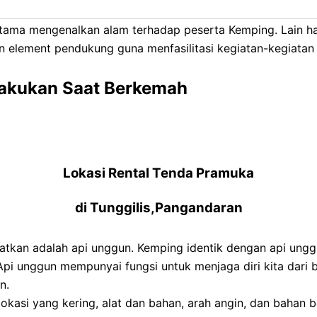
n fasilitas menginap didalam tenda. Paket wisata Berkemah
tama mengenalkan alam terhadap peserta Kemping. Lain h
an element pendukung guna menfasilitasi kegiatan-kegiata
 Lakukan Saat Berkemah
Lokasi Rental Tenda Pramuka
di Tunggilis,Pangandaran
watkan adalah api unggun. Kemping identik dengan api ungg
 Api unggun mempunyai fungsi untuk menjaga diri kita dari 
n.
si yang kering, alat dan bahan, arah angin, dan bahan ba