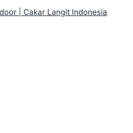
oor | Cakar Langit Indonesia
uka di Tunggilis,Pangandara
Lokasi Rental Tenda Pramuka
di Tunggilis,Pangandaran
amping Mandiri atau Camping yang merupakan bagian pendu