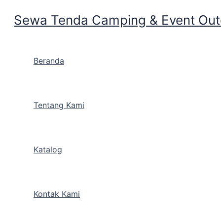
Sewa Tenda Camping & Event Outd
Skip to content
Beranda
Lokasi Rental Tenda Pram
Tentang Kami
By
Cakarlangit Indonesia
/
May 26, 2019
Katalog
Kontak Kami
Dalam dunia wisata, kita mengenal Camping Ceria, C