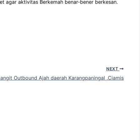
et agar aktivitas Berkemah benar-bener berkesan.
NEXT
angit Outbound Ajah daerah Karangpaningal ,Ciamis