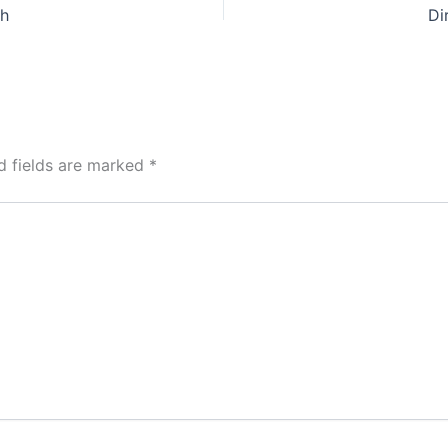
ah
Di
d fields are marked
*