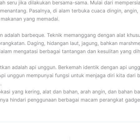
ah seru jika dilakukan bersama-sama. Mulai dari mempersi
nantang. Pasalnya, di alam terbuka cuaca dingin, angin, h
n makanan yang memadai.
 adalah barbeque. Teknik memanggang dengan alat khusus 
ngkatan. Daging, hidangan laut, jagung, bahkan marshmellow
dalam mengatasi berbagai tantangan dan kesulitan yang di
atkan adalah api unggun. Berkemah identik dengan api ungg
 Api unggun mempunyai fungsi untuk menjaga diri kita dari 
.
i yang kering, alat dan bahan, arah angin, dan bahan bak
baiknya hindari penggunaan berbagai macam perangkat gadge