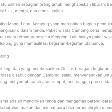
satu pilihan sebagian orang untuk menghabiskan liburan.
 fisik, mental, dan emosi. kalian.
ping Mandiri atau Kemping yang merupakan bagian penduku
s menginap didalam tenda. Paket wisata Camping ceria mer
n alam terhadap peserta Kemping. Lain halnya paket wisa
ukung guna menfasilitasi kegiatan-kegiatan utamanya.
mping
dari kegiatan yang membosankan. Di sini, beragam kegiata
g biasa disebut dengan Camping, selalu menyenangkan unt
gsung menyentuh tanah atau rumput, penerangan pun sead
ama adalah mendirikan tenda dan mengemas barang-barang.
a kebutuhan makan dan minum baru bisa terpenuhi jika m