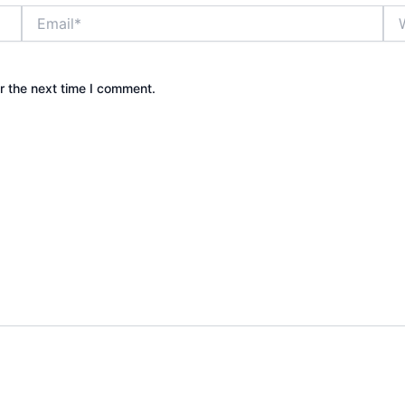
Email*
Web
r the next time I comment.
Camping & Event Outdoor | Cakar Langit Indonesia | Pow