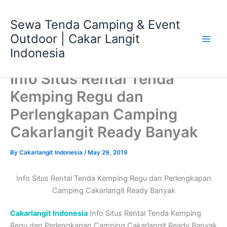
Skip
Main
to
Sewa Tenda Camping & Event
Men
content
Outdoor | Cakar Langit
Indonesia
Info Situs Rental Tenda
Kemping Regu dan
Perlengkapan Camping
Cakarlangit Ready Banyak
By
Cakarlangit Indonesia
/
May 29, 2019
Info Situs Rental Tenda Kemping Regu dan Perlengkapan
Camping Cakarlangit Ready Banyak
Cakarlangit Indonesia
Info Situs Rental Tenda Kemping
Regu dan Perlengkapan Camping Cakarlangit Ready Banyak