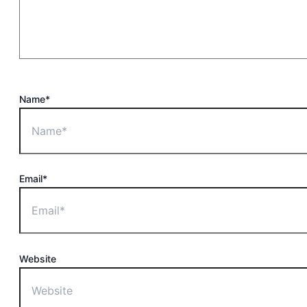
Name*
Email*
Website