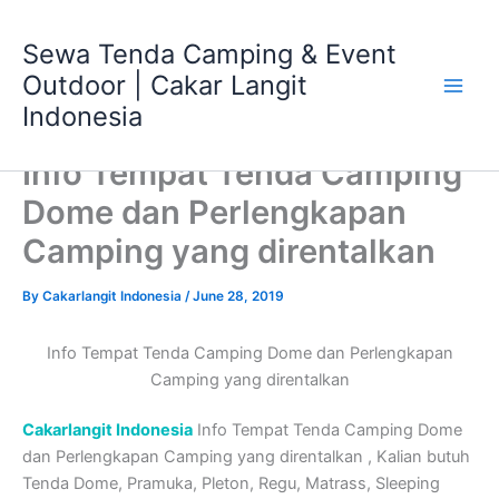
Skip
Main
to
Sewa Tenda Camping & Event
Men
content
Outdoor | Cakar Langit
Indonesia
Info Tempat Tenda Camping
Dome dan Perlengkapan
Camping yang direntalkan
By
Cakarlangit Indonesia
/
June 28, 2019
Info Tempat Tenda Camping Dome dan Perlengkapan
Camping yang direntalkan
Cakarlangit Indonesia
Info Tempat Tenda Camping Dome
dan Perlengkapan Camping yang direntalkan , Kalian butuh
Tenda Dome, Pramuka, Pleton, Regu, Matrass, Sleeping