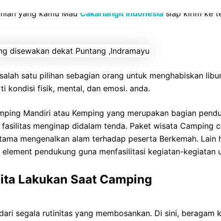
, Tas Carrier, Feilbed, Bantal, Selimut, Nesting, tenang d
umlah yang kamu Mau
Cakarlangit Indonesia
siap kirim ke t
alah satu pilihan sebagian orang untuk menghabiskan libu
 kondisi fisik, mental, dan emosi. anda.
emping Mandiri atau Kemping yang merupakan bagian pend
n fasilitas menginap didalam tenda. Paket wisata Camping 
tama mengenalkan alam terhadap peserta Berkemah. Lain 
n element pendukung guna menfasilitasi kegiatan-kegiatan
 Kita Lakukan Saat Camping
 dari segala rutinitas yang membosankan. Di sini, beraga