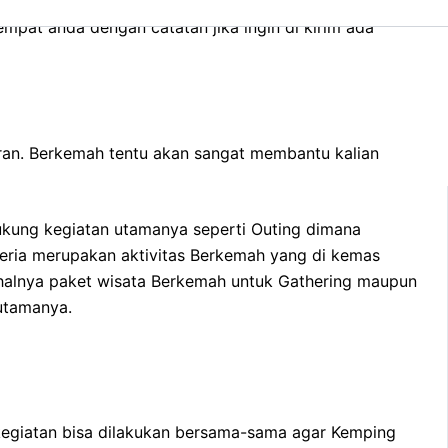
i Cakarlangit Indonesia tersedia jumlah Banyak. Apapun
empat anda dengan catatan jika ingin di kirim ada
ran. Berkemah tentu akan sangat membantu kalian
ukung kegiatan utamanya seperti Outing dimana
ceria merupakan aktivitas Berkemah yang di kemas
halnya paket wisata Berkemah untuk Gathering maupun
 utamanya.
m kegiatan bisa dilakukan bersama-sama agar Kemping