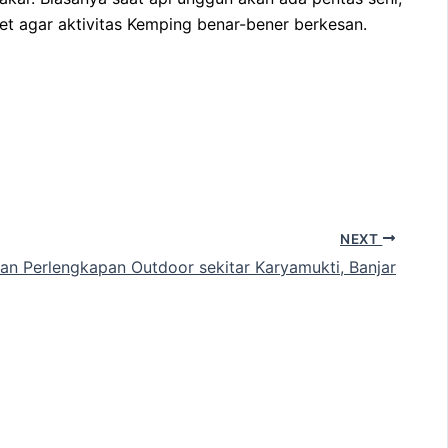
et agar aktivitas Kemping benar-bener berkesan.
NEXT
an Perlengkapan Outdoor sekitar Karyamukti, Banjar