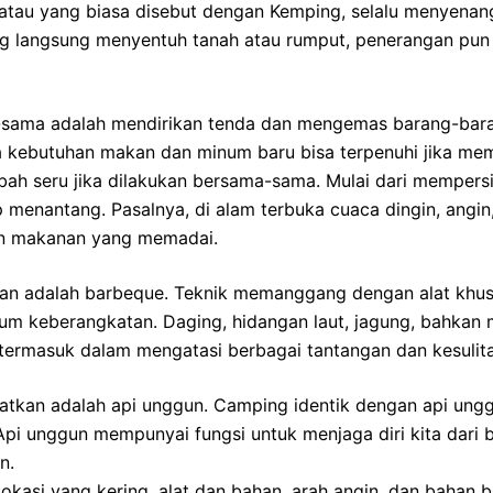
 atau yang biasa disebut dengan Kemping, selalu menyena
ang langsung menyentuh tanah atau rumput, penerangan pu
sama adalah mendirikan tenda dan mengemas barang-barang
ra kebutuhan makan dan minum baru bisa terpenuhi jika 
bah seru jika dilakukan bersama-sama. Mulai dari mempers
enantang. Pasalnya, di alam terbuka cuaca dingin, angin, 
an makanan yang memadai.
 adalah barbeque. Teknik memanggang dengan alat khusus
 keberangkatan. Daging, hidangan laut, jagung, bahkan mar
 termasuk dalam mengatasi berbagai tantangan dan kesuli
watkan adalah api unggun. Camping identik dengan api ungg
 Api unggun mempunyai fungsi untuk menjaga diri kita dari 
n.
si yang kering, alat dan bahan, arah angin, dan bahan ba