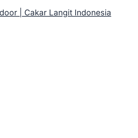
oor | Cakar Langit Indonesia
n dan Peralatan Camping yan
dan Peralatan Camping yang disewaka
eralatan Camping yang disewakan dekat Puntang ,Indramayu