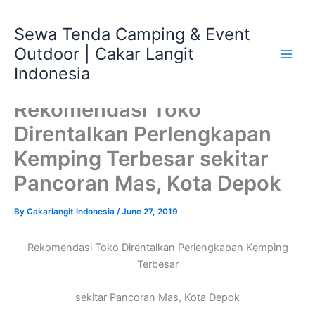
Skip
Main
to
Sewa Tenda Camping & Event
Men
content
Outdoor | Cakar Langit
Indonesia
Rekomendasi Toko
Direntalkan Perlengkapan
Kemping Terbesar sekitar
Pancoran Mas, Kota Depok
By
Cakarlangit Indonesia
/
June 27, 2019
Rekomendasi Toko Direntalkan Perlengkapan Kemping
Terbesar
sekitar Pancoran Mas, Kota Depok