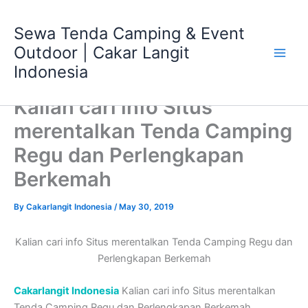
Skip
Main
to
Sewa Tenda Camping & Event
Men
content
Outdoor | Cakar Langit
Indonesia
Kalian cari info Situs
merentalkan Tenda Camping
Regu dan Perlengkapan
Berkemah
By
Cakarlangit Indonesia
/
May 30, 2019
Kalian cari info Situs merentalkan Tenda Camping Regu dan
Perlengkapan Berkemah
Cakarlangit Indonesia
Kalian cari info Situs merentalkan
Tenda Camping Regu dan Perlengkapan Berkemah