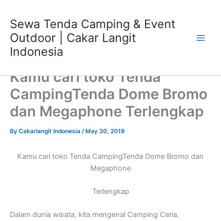
Skip
Main
to
Sewa Tenda Camping & Event
Men
content
Outdoor | Cakar Langit
Indonesia
Kamu cari toko Tenda
CampingTenda Dome Bromo
dan Megaphone Terlengkap
By
Cakarlangit Indonesia
/
May 30, 2019
Kamu cari toko Tenda CampingTenda Dome Bromo dan
Megaphone
Terlengkap
Dalam dunia wisata, kita mengenal Camping Ceria,