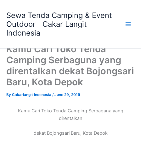
Skip
Main
to
Sewa Tenda Camping & Event
Men
content
Outdoor | Cakar Langit
Indonesia
Kamu Cari Toko Tenda
Camping Serbaguna yang
direntalkan dekat Bojongsari
Baru, Kota Depok
By
Cakarlangit Indonesia
/
June 29, 2019
Kamu Cari Toko Tenda Camping Serbaguna yang
direntalkan
dekat Bojongsari Baru, Kota Depok