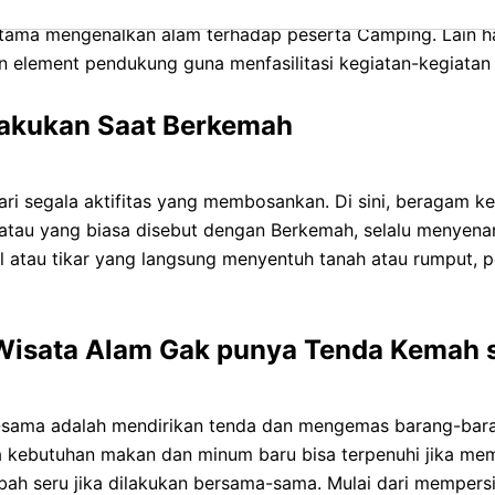
n fasilitas menginap didalam tenda. Paket wisata Berkemah
tama mengenalkan alam terhadap peserta Camping. Lain h
an element pendukung guna menfasilitasi kegiatan-kegiata
 Lakukan Saat Berkemah
dari segala aktifitas yang membosankan. Di sini, beragam 
atau yang biasa disebut dengan Berkemah, selalu menyena
atau tikar yang langsung menyentuh tanah atau rumput, p
sata Alam Gak punya Tenda Kemah se
sama adalah mendirikan tenda dan mengemas barang-barang
ra kebutuhan makan dan minum baru bisa terpenuhi jika 
bah seru jika dilakukan bersama-sama. Mulai dari mempers