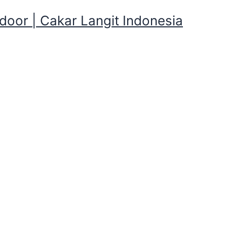
oor | Cakar Langit Indonesia
giatan Wisata Alam Gak pu
ah
sata Alam Gak punya Tenda Kemah se
erkemah Mandiri atau Berkemah yang merupakan bagian pe