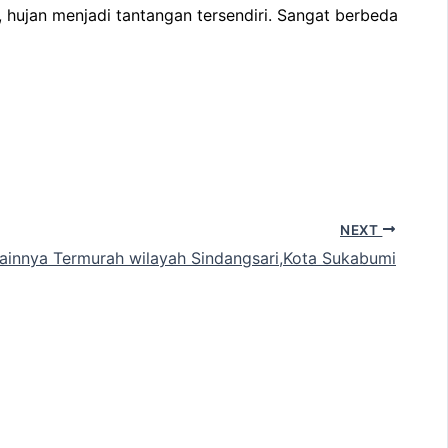
hujan menjadi tantangan tersendiri. Sangat berbeda
NEXT
 lainnya Termurah wilayah Sindangsari,Kota Sukabumi