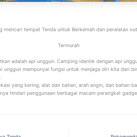
 mencari tempat Tenda untuk Berkemah dan peralatan out
Termurah
atkan adalah api unggun. Camping identik dengan api unggu
pi unggun mempunyai fungsi untuk menjaga diri kita dari b
.
i yang kering, alat dan bahan, arah angin, dan bahan bak
baiknya hindari penggunaan berbagai macam perangkat gadge
Kalian Mau Mengadakan Acara Jambore Gak punya Tenda Serbaguna rental ke Cakarlangit Indonesia Ajah