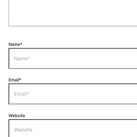
Name*
Email*
Website