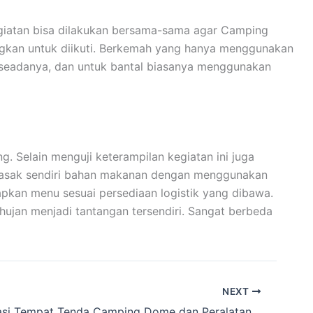
kegiatan bisa dilakukan bersama-sama agar Camping
ngkan untuk diikuti. Berkemah yang hanya menggunakan
 seadanya, dan untuk bantal biasanya menggunakan
 Selain menguji keterampilan kegiatan ini juga
emasak sendiri bahan makanan dengan menggunakan
apkan menu sesuai persediaan logistik yang dibawa.
ujan menjadi tantangan tersendiri. Sangat berbeda
NEXT
Rekomendasi Tempat Tenda Camping Dome dan Peralatan Kemping yang direntalkan Cakarlangit Ready Banyak