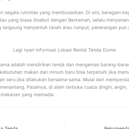
ari segala rutinitas yang membosankan. Di sini, beragam 
atau yang biasa disebut dengan Berkemah, selalu menyena
ng langsung menyentuh tanah atau rumput, penerangan pun
Lagi nyari informasi Lokasi Rental Tenda Dome
ama adalah mendirikan tenda dan mengemas barang-barang.
a kebutuhan makan dan minum baru bisa terpenuhi jika m
ah seru jika dilakukan bersama-sama. Mulai dari mempersi
nantang. Pasalnya, di alam terbuka cuaca dingin, angin, h
n makanan yang memadai.
Anda Mau Mengadakan Acara Jambore Gak punya Tenda Camping dan perlengkapan wisata alam lainnya, Sewa ke situs Cakarlangit IND daerah Selasari,Pangandaran