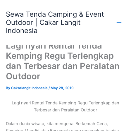
Skip
Main
to
Sewa Tenda Camping & Event
Men
content
Outdoor | Cakar Langit
Indonesia
Lagi nyari Rental Tenda
Kemping Regu Terlengkap
dan Terbesar dan Peralatan
Outdoor
By
Cakarlangit Indonesia
/
May 28, 2019
Lagi nyari Rental Tenda Kemping Regu Terlengkap dan
Terbesar dan Peralatan Outdoor
Dalam dunia wisata, kita mengenal Berkemah Ceria,
Kemping Mandiri atau Berkemah yang merupakan bagian