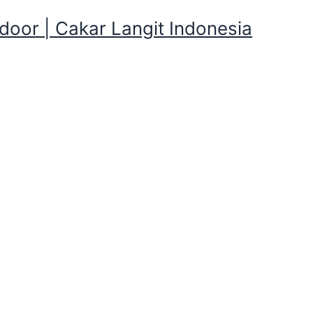
oor | Cakar Langit Indonesia
 Dome dan Perlengkapan Cam
awang
n Perlengkapan Camping yang disewak
an Perlengkapan Camping yang disewakan sekitar Mulyasej