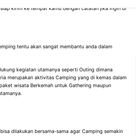
ng, tenang di Cakarlangit Indonesia tersedia jumlah
siap kirim ke tempat kamu dengan catatan jika ingin di
 Kemping tentu akan sangat membantu anda dalam
dukung kegiatan utamanya seperti Outing dimana
ceria merupakan aktivitas Camping yang di kemas dalam
 paket wisata Berkemah untuk Gathering maupun
 utamanya.
an bisa dilakukan bersama-sama agar Camping semakin