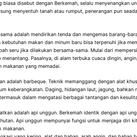
ng biasa disebut dengan Berkemah, selalu menyenangkan u
ngsung menyentuh tanah atau rumput, penerangan pun sead
sama adalah mendirikan tenda dan mengemas barang-barang
ra kebutuhan makan dan minum baru bisa terpenuhi jika 
bah seru jika dilakukan bersama-sama. Mulai dari mempers
enantang. Pasalnya, di alam terbuka cuaca dingin, angin, 
an makanan yang memadai.
 adalah barbeque. Teknik memanggang dengan alat khusus
 keberangkatan. Daging, hidangan laut, jagung, bahkan mar
 termasuk dalam mengatasi berbagai tantangan dan kesuli
watkan adalah api unggun. Berkemah identik dengan api ung
hutan. Api unggun mempunyai fungsi untuk menjaga diri kit
k makanan.
si yang kering, alat dan bahan, arah angin, dan bahan ba