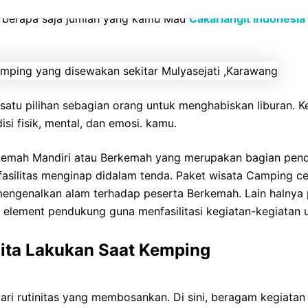
eralatan Makan, Tas Carrier, Feilbed, Bantal, Selimut, Nesti
, berapa saja jumlah yang kamu Mau
Cakarlangit Indonesia
 satu pilihan sebagian orang untuk menghabiskan liburan.
si fisik, mental, dan emosi. kamu.
rkemah Mandiri atau Berkemah yang merupakan bagian pen
 fasilitas menginap didalam tenda. Paket wisata Camping 
engenalkan alam terhadap peserta Berkemah. Lain halnya
n element pendukung guna menfasilitasi kegiatan-kegiatan
 Kita Lakukan Saat Kemping
 dari rutinitas yang membosankan. Di sini, beragam kegiat