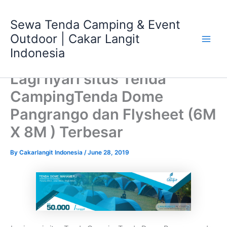
Skip
Main
to
Sewa Tenda Camping & Event
Men
content
Outdoor | Cakar Langit
Indonesia
Lagi nyari situs Tenda
CampingTenda Dome
Pangrango dan Flysheet (6M
X 8M ) Terbesar
By
Cakarlangit Indonesia
/
June 28, 2019