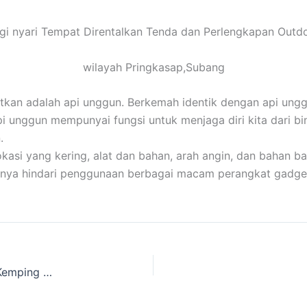
gi nyari Tempat Direntalkan Tenda dan Perlengkapan Outd
wilayah Pringkasap,Subang
atkan adalah api unggun. Berkemah identik dengan api ungg
pi unggun mempunyai fungsi untuk menjaga diri kita dari b
.
i yang kering, alat dan bahan, arah angin, dan bahan bak
baiknya hindari penggunaan berbagai macam perangkat gadge
Rental Tenda Kemping Pleton dan Perlengkapan Kemping Cakarlangit Ready Banyak