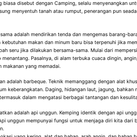
ng biasa disebut dengan Camping, selalu menyenangkan un
ngsung menyentuh tanah atau rumput, penerangan pun sead
sama adalah mendirikan tenda dan mengemas barang-barang
ra kebutuhan makan dan minum baru bisa terpenuhi jika 
bah seru jika dilakukan bersama-sama. Mulai dari mempers
enantang. Pasalnya, di alam terbuka cuaca dingin, angin, 
an makanan yang memadai.
 adalah barbeque. Teknik memanggang dengan alat khusus
 keberangkatan. Daging, hidangan laut, jagung, bahkan mar
 termasuk dalam mengatasi berbagai tantangan dan kesuli
watkan adalah api unggun. Kemping identik dengan api ungg
 Api unggun mempunyai fungsi untuk menjaga diri kita dari 
n.
si yang kering, alat dan bahan, arah angin, dan bahan ba