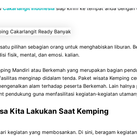
rier, Feilbed, Bantal, Selimut, Nesting, santai di Cakarlan
au
Cakarlangit Indonesia
siap kirim ke tempat anda dengan ca
 satu pilihan sebagian orang untuk menghabiskan liburan.
i fisik, mental, dan emosi. kalian.
mping Mandiri atau Berkemah yang merupakan bagian pend
 fasilitas menginap didalam tenda. Paket wisata Kemping c
engenalkan alam terhadap peserta Berkemah. Lain halnya 
ent pendukung guna menfasilitasi kegiatan-kegiatan utaman
Bisa Kita Lakukan Saat Kemping
 dari kegiatan yang membosankan. Di sini, beragam kegiat