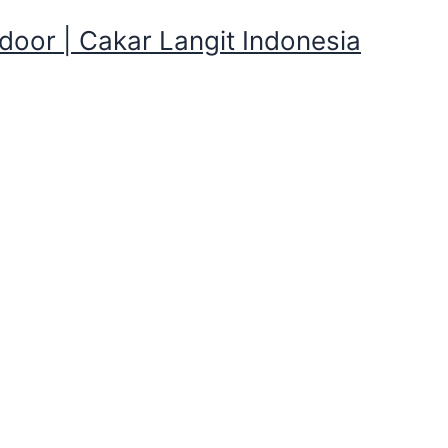
oor | Cakar Langit Indonesia
eton dan Perlengkapan Kempi
Pleton dan Perlengkapan Kemping Ca
 Perlengkapan Kemping Cakarlangit Ready Banyak , Kalian