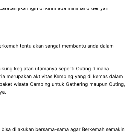
git Indonesia tersedia Banyak. Apapun yang berkaitan
tatan jika ingin di kirim ada minimal order yah
 Berkemah tentu akan sangat membantu anda dalam
ukung kegiatan utamanya seperti Outing dimana
eria merupakan aktivitas Kemping yang di kemas dalam
paket wisata Camping untuk Gathering maupun Outing,
ya.
an bisa dilakukan bersama-sama agar Berkemah semakin