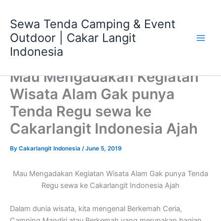
Skip
Main
to
Sewa Tenda Camping & Event
Men
content
Outdoor | Cakar Langit
Indonesia
Mau Mengadakan Kegiatan
Wisata Alam Gak punya
Tenda Regu sewa ke
Cakarlangit Indonesia Ajah
By
Cakarlangit Indonesia
/
June 5, 2019
Mau Mengadakan Kegiatan Wisata Alam Gak punya Tenda
Regu sewa ke Cakarlangit Indonesia Ajah
Dalam dunia wisata, kita mengenal Berkemah Ceria,
Camping Mandiri atau Berkemah yang merupakan bagian