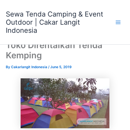
Skip
Main
to
Sewa Tenda Camping & Event
Men
content
Outdoor | Cakar Langit
Indonesia
Toko Direntalkan Tenda
Kemping
By
Cakarlangit Indonesia
/
June 5, 2019