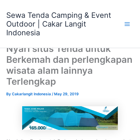
Skip
Main
to
Sewa Tenda Camping & Event
Men
content
Outdoor | Cakar Langit
Indonesia
Nyari situs Tenda untuk
Berkemah dan perlengkapan
wisata alam lainnya
Terlengkap
By
Cakarlangit Indonesia
/
May 29, 2019