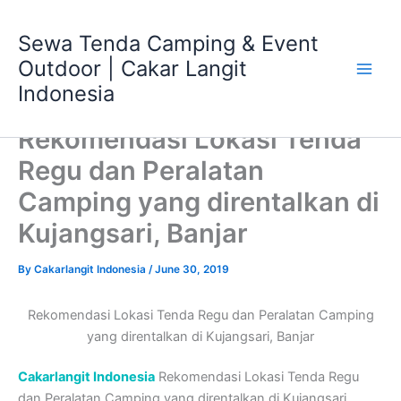
Skip
Main
to
Sewa Tenda Camping & Event
Men
content
Outdoor | Cakar Langit
Indonesia
Rekomendasi Lokasi Tenda
Regu dan Peralatan
Camping yang direntalkan di
Kujangsari, Banjar
By
Cakarlangit Indonesia
/
June 30, 2019
Rekomendasi Lokasi Tenda Regu dan Peralatan Camping
yang direntalkan di Kujangsari, Banjar
Cakarlangit Indonesia
Rekomendasi Lokasi Tenda Regu
dan Peralatan Camping yang direntalkan di Kujangsari,