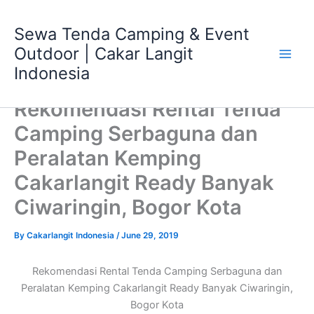
Skip
Main
to
Sewa Tenda Camping & Event
Men
content
Outdoor | Cakar Langit
Indonesia
Rekomendasi Rental Tenda
Camping Serbaguna dan
Peralatan Kemping
Cakarlangit Ready Banyak
Ciwaringin, Bogor Kota
By
Cakarlangit Indonesia
/
June 29, 2019
Rekomendasi Rental Tenda Camping Serbaguna dan
Peralatan Kemping Cakarlangit Ready Banyak Ciwaringin,
Bogor Kota