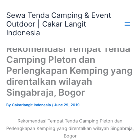
Skip
Main
to
Sewa Tenda Camping & Event
Men
content
Outdoor | Cakar Langit
Indonesia
Rekomendasi Tempat Tenda
Camping Pleton dan
Perlengkapan Kemping yang
direntalkan wilayah
Singabraja, Bogor
By
Cakarlangit Indonesia
/
June 29, 2019
Rekomendasi Tempat Tenda Camping Pleton dan
Perlengkapan Kemping yang direntalkan wilayah Singabraja,
Bogor