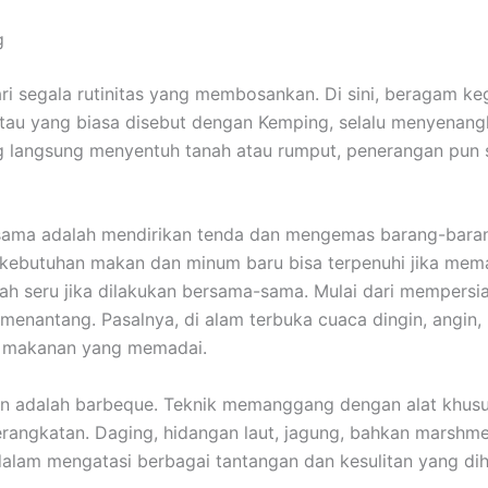
g
ari segala rutinitas yang membosankan. Di sini, beragam 
atau yang biasa disebut dengan Kemping, selalu menyenan
ng langsung menyentuh tanah atau rumput, penerangan pun
ama adalah mendirikan tenda dan mengemas barang-barang.
a kebutuhan makan dan minum baru bisa terpenuhi jika m
ah seru jika dilakukan bersama-sama. Mulai dari mempersi
nantang. Pasalnya, di alam terbuka cuaca dingin, angin, h
n makanan yang memadai.
 adalah barbeque. Teknik memanggang dengan alat khusus 
ngkatan. Daging, hidangan laut, jagung, bahkan marshmellow
dalam mengatasi berbagai tantangan dan kesulitan yang di