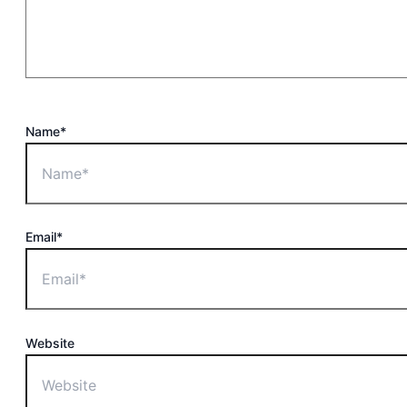
Name*
Email*
Website