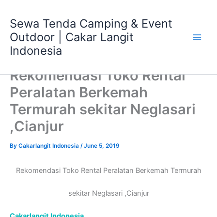
Skip
Main
to
Sewa Tenda Camping & Event
Men
content
Outdoor | Cakar Langit
Indonesia
Rekomendasi Toko Rental
Peralatan Berkemah
Termurah sekitar Neglasari
,Cianjur
By
Cakarlangit Indonesia
/
June 5, 2019
Rekomendasi Toko Rental Peralatan Berkemah Termurah
sekitar Neglasari ,Cianjur
Cakarlangit Indonesia