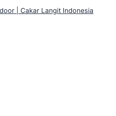
oor | Cakar Langit Indonesia
an Camping Murah daerah La
gkapan Camping Murah daerah Lange
ng Murah daerah Langensari,Bandung Barat , Kalian butuh
rier, Feilbed, Bantal, Selimut, Nesting, tenang di Cakarlan
ang anda Mau
Cakarlangit Indonesia
siap kirim ke tempat kam