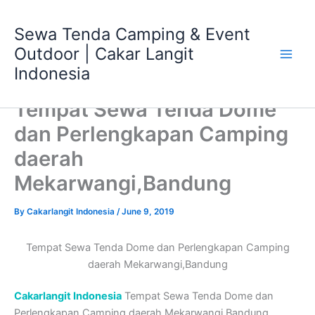
Skip
Main
to
Sewa Tenda Camping & Event
Men
content
Outdoor | Cakar Langit
Indonesia
Tempat Sewa Tenda Dome
dan Perlengkapan Camping
daerah
Mekarwangi,Bandung
By
Cakarlangit Indonesia
/
June 9, 2019
Tempat Sewa Tenda Dome dan Perlengkapan Camping
daerah Mekarwangi,Bandung
Cakarlangit Indonesia
Tempat Sewa Tenda Dome dan
Perlengkapan Camping daerah Mekarwangi,Bandung ,